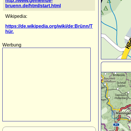
http://www.gemeinde-
bruenn.de/html/start.html
Wikipedia:
https://de.wikipedia.org/wiki/de:Brünn/T
hür.
Werbung