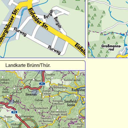
Landkarte Brünn/Thür.