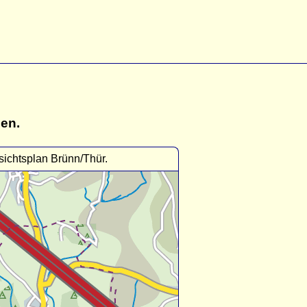
gen.
ichtsplan Brünn/Thür.