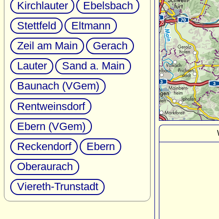
Kirchlauter
Ebelsbach
Stettfeld
Eltmann
Zeil am Main
Gerach
Lauter
Sand a. Main
Baunach (VGem)
Rentweinsdorf
Ebern (VGem)
Reckendorf
Ebern
Oberaurach
Viereth-Trunstadt