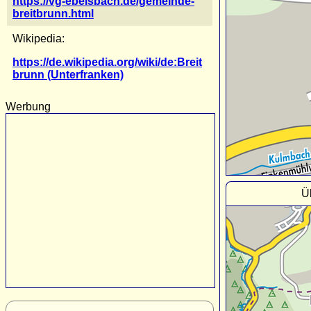
https://vg-ebelsbach.de/gemeinde-
breitbrunn.html
Wikipedia:
https://de.wikipedia.org/wiki/de:Breit
brunn (Unterfranken)
Werbung
Ü