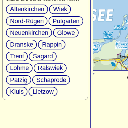
Altenkirchen
Wiek
Nord-Rügen
Putgarten
Neuenkirchen
Glowe
Dranske
Rappin
Trent
Sagard
Lohme
Ralswiek
Patzig
Schaprode
Kluis
Lietzow