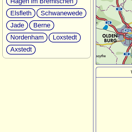
Hagen im Bremischen
Elsfleth
Schwanewede
Jade
Berne
Nordenham
Loxstedt
Axstedt