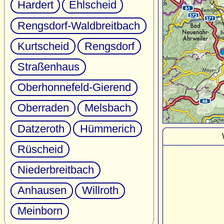
Hardert
Ehlscheid
Rengsdorf-Waldbreitbach
Kurtscheid
Rengsdorf
Straßenhaus
Oberhonnefeld-Gierend
Oberraden
Melsbach
Datzeroth
Hümmerich
Rüscheid
Niederbreitbach
Anhausen
Willroth
Meinborn