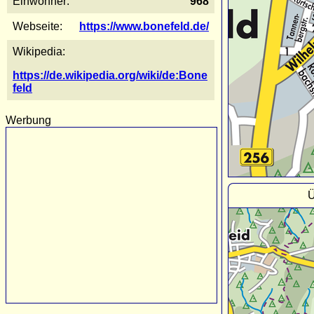
Einwohner:
968
Webseite:
https://www.bonefeld.de/
Wikipedia:
https://de.wikipedia.org/wiki/de:Bone
feld
Werbung
Ü