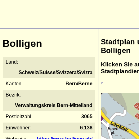
Stadtplan
Bolligen
Bolligen
Land:
Klicken Sie a
Stadtplandie
Schweiz/Suisse/Svizzera/Svizra
Kanton:
Bern/Berne
Bezirk:
Verwaltungskreis Bern-Mittelland
Postleitzahl:
3065
Einwohner:
6.138
Webseite:
https://www.bolligen.ch/