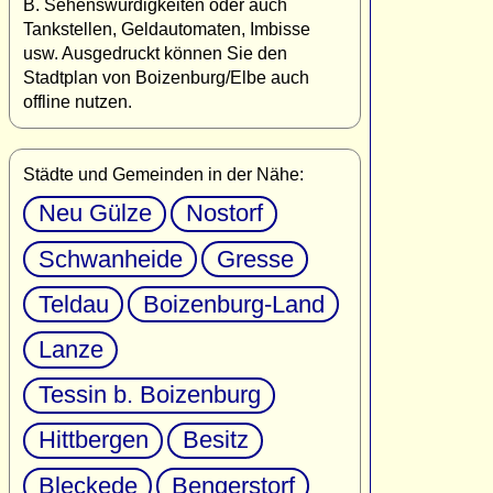
B. Sehenswürdigkeiten oder auch
Tankstellen, Geldautomaten, Imbisse
usw. Ausgedruckt können Sie den
Stadtplan von Boizenburg/Elbe auch
offline nutzen.
Städte und Gemeinden in der Nähe:
Neu Gülze
Nostorf
Schwanheide
Gresse
Teldau
Boizenburg-Land
Lanze
Tessin b. Boizenburg
Hittbergen
Besitz
Bleckede
Bengerstorf