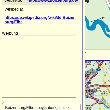
Webseite:
https://www.boizenburg.de/
Wikipedia:
https://de.wikipedia.org/wiki/de:Boizen
burg/Elbe
Werbung
Boizenburg/Elbe [ˈbɔ͜yt͜sn̩bʊrk] ist die