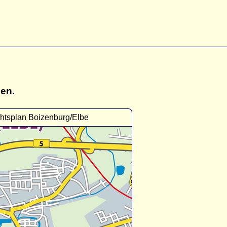
gen.
htsplan Boizenburg/Elbe