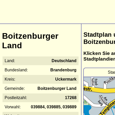
Stadtplan
Boitzenburger
Boitzenbu
Land
Klicken Sie a
Stadtplandie
Land:
Deutschland
Bundesland:
Brandenburg
Sta
Kreis:
Uckermark
Gemeinde:
Boitzenburger Land
Postleitzahl:
17268
Vorwahl:
039884, 039885, 039889