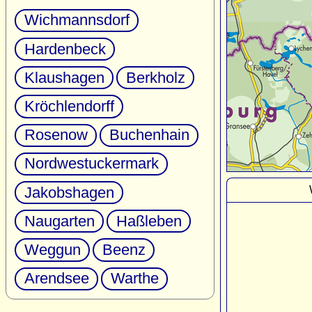
Wichmannsdorf
Hardenbeck
Klaushagen
Berkholz
Kröchlendorff
Rosenow
Buchenhain
Nordwestuckermark
Jakobshagen
Naugarten
Haßleben
Weggun
Beenz
Arendsee
Warthe