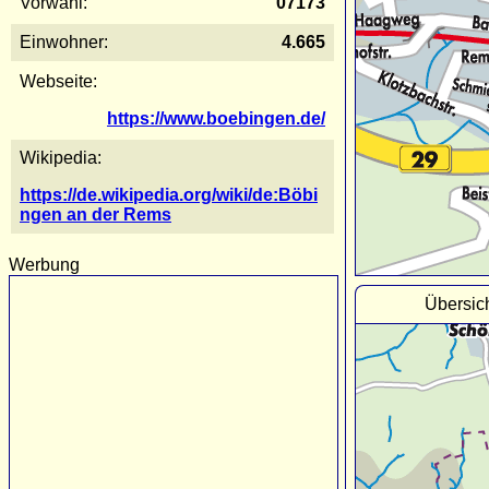
Vorwahl:
07173
Einwohner:
4.665
Webseite:
https://www.boebingen.de/
Wikipedia:
https://de.wikipedia.org/wiki/de:Böbi
ngen an der Rems
Werbung
Übersic