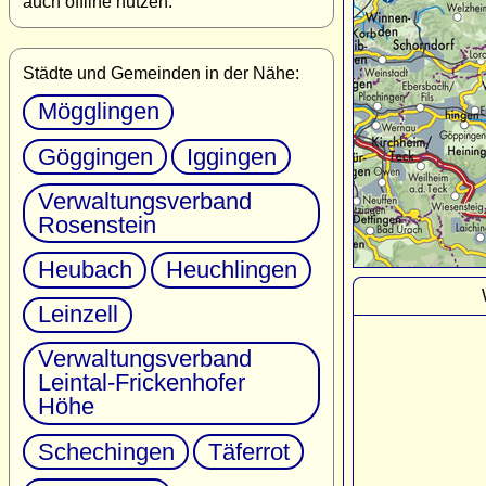
auch offline nutzen.
Städte und Gemeinden in der Nähe:
Mögglingen
Göggingen
Iggingen
Verwaltungsverband
Rosenstein
Heubach
Heuchlingen
Leinzell
Verwaltungsverband
Leintal-Frickenhofer
Höhe
Schechingen
Täferrot