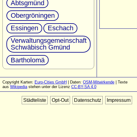
Abtsgmünd
Obergröningen
Essingen
Eschach
Verwaltungsgemeinschaft
Schwäbisch Gmünd
Bartholomä
Copyright Karten:
Euro-Cities GmbH
| Daten:
OSM-Mitwirkende
| Texte
aus
Wikipedia
stehen unter der Lizenz
CC-BY-SA 4.0
Städteliste
Opt-Out
Datenschutz
Impressum