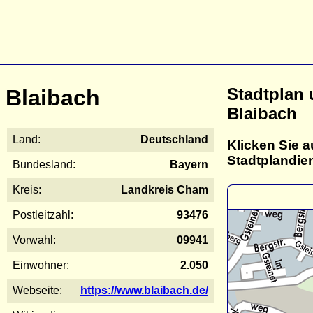
Stadtplan
Blaibach
Blaibach
Land:
Deutschland
Klicken Sie a
Stadtplandie
Bundesland:
Bayern
Kreis:
Landkreis Cham
Postleitzahl:
93476
Vorwahl:
09941
Einwohner:
2.050
Webseite:
https://www.blaibach.de/