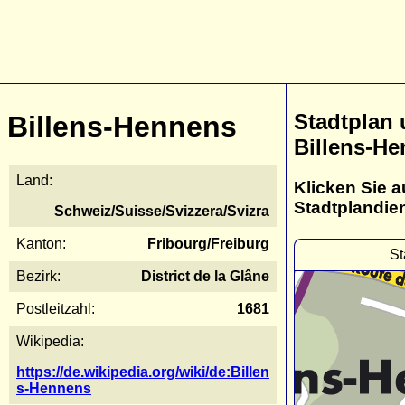
Stadtplan
Billens-Hennens
Billens-H
Land:
Klicken Sie a
Stadtplandie
Schweiz/Suisse/Svizzera/Svizra
Kanton:
Fribourg/Freiburg
St
Bezirk:
District de la Glâne
Postleitzahl:
1681
Wikipedia:
https://de.wikipedia.org/wiki/de:Billen
s-Hennens