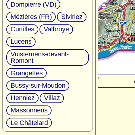
Dompierre (VD)
Mézières (FR)
Siviriez
Curtilles
Valbroye
Lucens
Vuisternens-devant-
Romont
Grangettes
Bussy-sur-Moudon
Henniez
Villaz
Massonnens
Le Châtelard