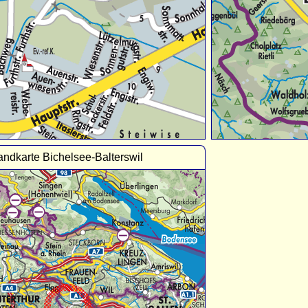
andkarte Bichelsee-Balterswil