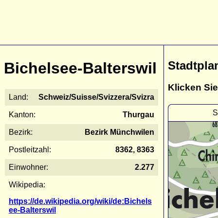
Stadtpla
Bichelsee-Balterswil
Klicken Sie
Land:
Schweiz/Suisse/Svizzera/Svizra
S
Kanton:
Thurgau
Bezirk:
Bezirk Münchwilen
Postleitzahl:
8362, 8363
Einwohner:
2.277
Wikipedia:
https://de.wikipedia.org/wiki/de:Bichels
ee-Balterswil