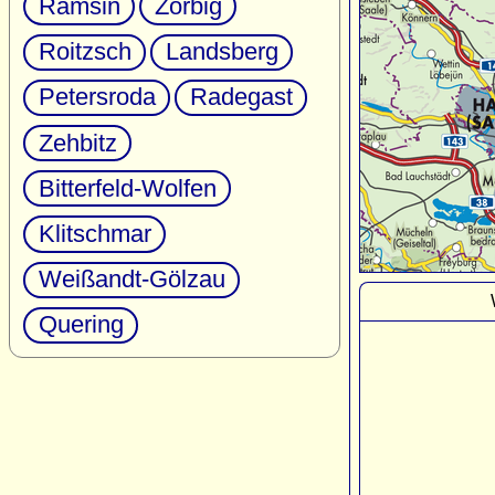
Ramsin
Zörbig
Roitzsch
Landsberg
Petersroda
Radegast
Zehbitz
Bitterfeld-Wolfen
Klitschmar
Weißandt-Gölzau
Quering