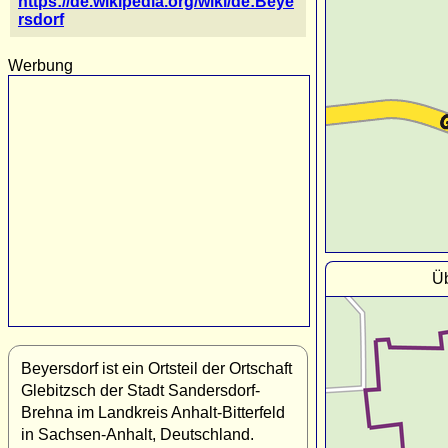
https://de.wikipedia.org/wiki/de:Beye
rsdorf
Werbung
Üb
Beyersdorf ist ein Ortsteil der Ortschaft
Glebitzsch der Stadt Sandersdorf-
Brehna im Landkreis Anhalt-Bitterfeld
in Sachsen-Anhalt, Deutschland.