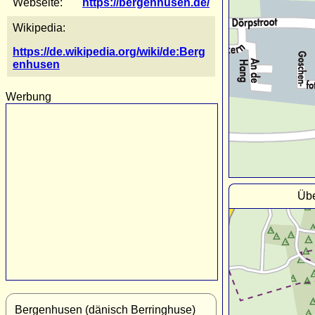
Webseite:
https://bergenhusen.de/
Wikipedia:
https://de.wikipedia.org/wiki/de:Berg
enhusen
Werbung
Übe
Bergenhusen (dänisch Berringhuse)