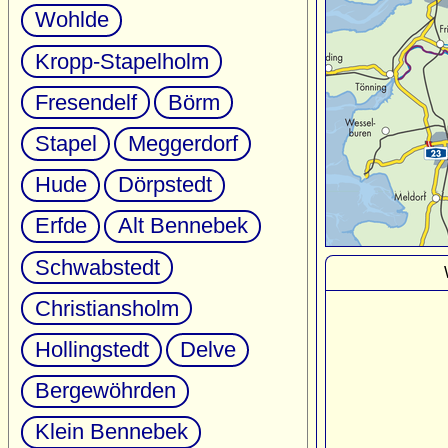
Wohlde
Kropp-Stapelholm
Fresendelf
Börm
Stapel
Meggerdorf
Hude
Dörpstedt
Erfde
Alt Bennebek
Schwabstedt
Christiansholm
Hollingstedt
Delve
Bergewöhrden
Klein Bennebek