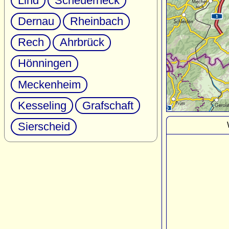
Lind
Scheuerheck
Dernau
Rheinbach
Rech
Ahrbrück
Hönningen
Meckenheim
Kesseling
Grafschaft
Sierscheid