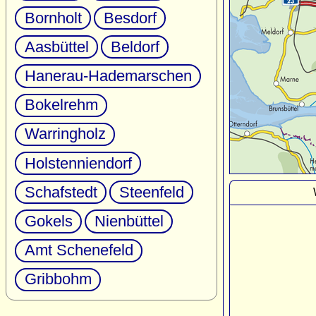
Bornholt
Besdorf
Aasbüttel
Beldorf
Hanerau-Hademarschen
Bokelrehm
Warringholz
Holstenniendorf
Schafstedt
Steenfeld
Gokels
Nienbüttel
Amt Schenefeld
Gribbohm