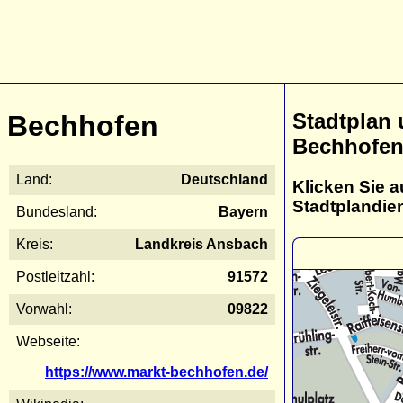
Stadtplan
Bechhofen
Bechhofe
Land:
Deutschland
Klicken Sie a
Stadtplandie
Bundesland:
Bayern
Kreis:
Landkreis Ansbach
Postleitzahl:
91572
Vorwahl:
09822
Webseite:
https://www.markt-bechhofen.de/