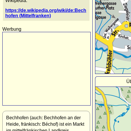
Wikipedia:
https://de.wikipedia.org/wiki/de:Bech
hofen (Mittelfranken)
Werbung
Üb
Bechhofen (auch: Bechhofen an der
Heide, fränkisch: Béchof) ist ein Markt
im mittelfränkischen Landkreis