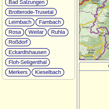
Bad Salzungen
Brotterode-Trusetal
Leimbach
Fambach
Rosa
Weilar
Ruhla
Roßdorf
Eckardtshausen
Floh-Seligenthal
Merkers
Kieselbach