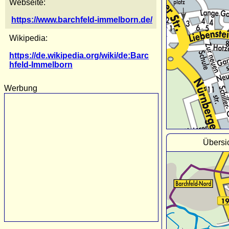
Webseite:
https://www.barchfeld-immelborn.de/
Wikipedia:
https://de.wikipedia.org/wiki/de:Barc
hfeld-Immelborn
Werbung
Übersi