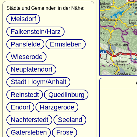
Städte und Gemeinden in der Nähe:
Meisdorf
Falkenstein/Harz
Pansfelde
Ermsleben
Wieserode
Neuplatendorf
Stadt Hoym/Anhalt
Reinstedt
Quedlinburg
Endorf
Harzgerode
Nachterstedt
Seeland
Gatersleben
Frose