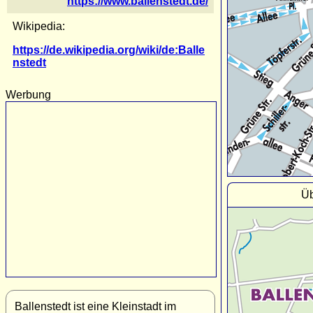
https://www.ballenstedt.de/
Wikipedia:
https://de.wikipedia.org/wiki/de:Balle
nstedt
Werbung
Üb
Ballenstedt ist eine Kleinstadt im