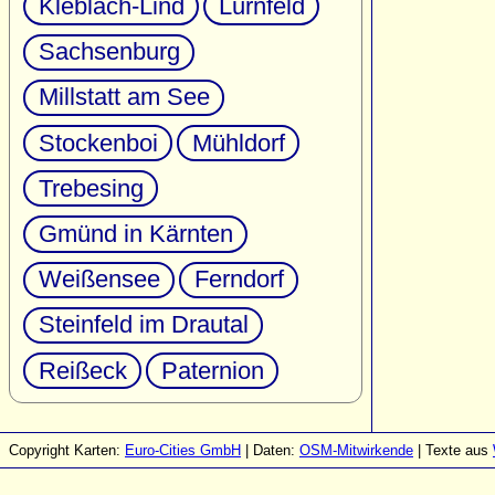
Kleblach-Lind
Lurnfeld
Sachsenburg
Millstatt am See
Stockenboi
Mühldorf
Trebesing
Gmünd in Kärnten
Weißensee
Ferndorf
Steinfeld im Drautal
Reißeck
Paternion
Copyright Karten:
Euro-Cities GmbH
| Daten:
OSM-Mitwirkende
| Texte aus