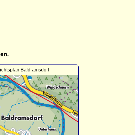
gen.
ichtsplan Baldramsdorf