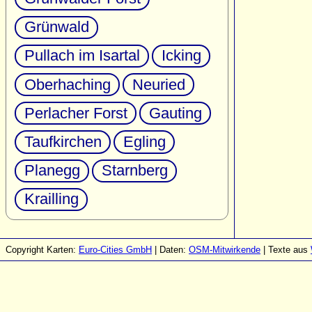
Grünwald
Pullach im Isartal
Icking
Oberhaching
Neuried
Perlacher Forst
Gauting
Taufkirchen
Egling
Planegg
Starnberg
Krailling
Copyright Karten:
Euro-Cities GmbH
| Daten:
OSM-Mitwirkende
| Texte aus