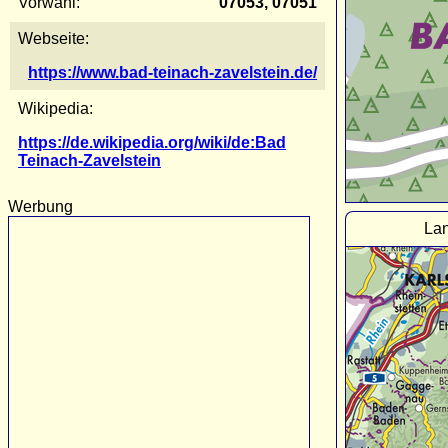
Vorwahl:
07053, 07051
Webseite:
https://www.bad-teinach-zavelstein.de/
Wikipedia:
https://de.wikipedia.org/wiki/de:Bad
Teinach-Zavelstein
Werbung
Lan