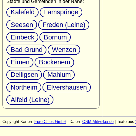
Städte und Gemeinden in der Nähe:
Kalefeld
Lamspringe
Seesen
Freden (Leine)
Einbeck
Bornum
Bad Grund
Wenzen
Eimen
Bockenem
Delligsen
Mahlum
Northeim
Elvershausen
Alfeld (Leine)
Copyright Karten:
Euro-Cities GmbH
| Daten:
OSM-Mitwirkende
| Texte aus