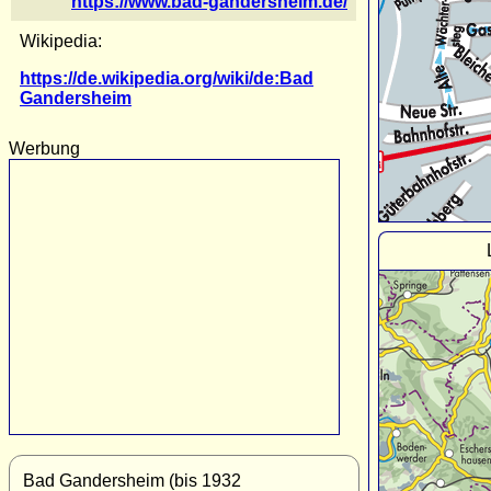
https://www.bad-gandersheim.de/
Wikipedia:
https://de.wikipedia.org/wiki/de:Bad
Gandersheim
Werbung
Bad Gandersheim (bis 1932