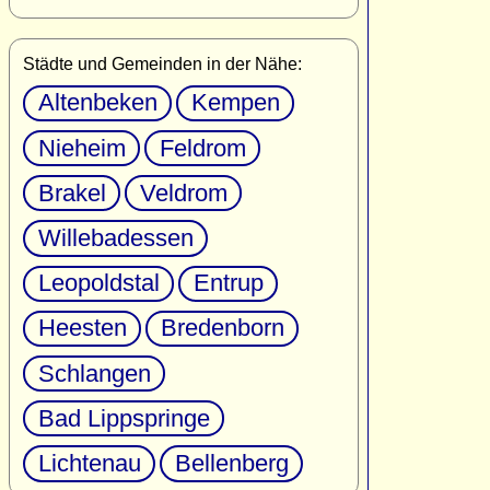
Städte und Gemeinden in der Nähe:
Altenbeken
Kempen
Nieheim
Feldrom
Brakel
Veldrom
Willebadessen
Leopoldstal
Entrup
Heesten
Bredenborn
Schlangen
Bad Lippspringe
Lichtenau
Bellenberg