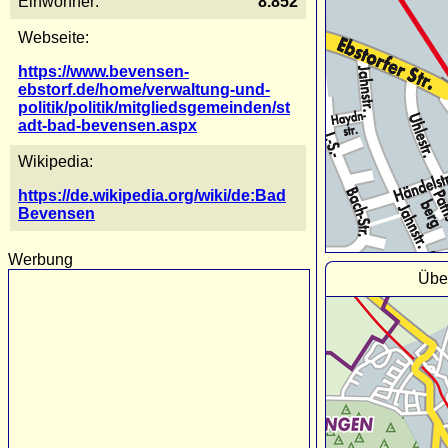
Einwohner:
8.852
Webseite:
https://www.bevensen-
ebstorf.de/home/verwaltung-und-
politik/politik/mitgliedsgemeinden/st
adt-bad-bevensen.aspx
Wikipedia:
https://de.wikipedia.org/wiki/de:Bad
Bevensen
Werbung
Übe