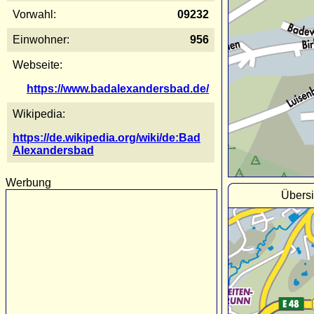
Vorwahl:
09232
Einwohner:
956
Webseite:
https://www.badalexandersbad.de/
Wikipedia:
https://de.wikipedia.org/wiki/de:Bad
Alexandersbad
Werbung
Übersi