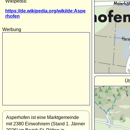
Wikipedia:
https://de.wikipedia.org/wiki/de:Aspe
rhofen
Werbung
Üb
Asperhofen ist eine Marktgemeinde
mit 2380 Einwohnern (Stand 1. Jänner