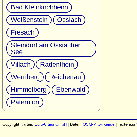
Bad Kleinkirchheim
Weißenstein
Ossiach
Fresach
Steindorf am Ossiacher
See
Villach
Radenthein
Wernberg
Reichenau
Himmelberg
Ebenwald
Paternion
Copyright Karten:
Euro-Cities GmbH
| Daten:
OSM-Mitwirkende
| Texte aus