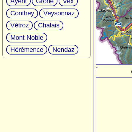
Ayent
Grône
Vex
Conthey
Veysonnaz
Vétroz
Chalais
Mont-Noble
Hérémence
Nendaz