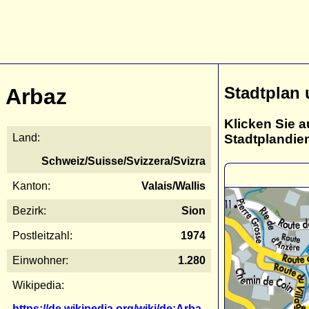
Stadtplan 
Arbaz
Klicken Sie a
Stadtplandie
Land:
Schweiz/Suisse/Svizzera/Svizra
Kanton:
Valais/Wallis
Bezirk:
Sion
Postleitzahl:
1974
Einwohner:
1.280
Wikipedia:
https://de.wikipedia.org/wiki/de:Arba