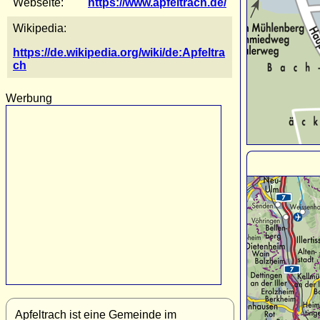
Webseite:
https://www.apfeltrach.de/
Wikipedia:
https://de.wikipedia.org/wiki/de:Apfeltra
ch
Werbung
Apfeltrach ist eine Gemeinde im