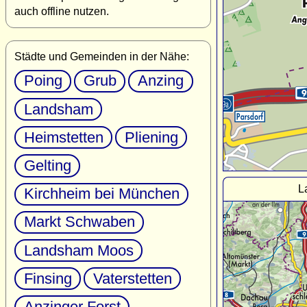
auch offline nutzen.
Städte und Gemeinden in der Nähe:
Poing
Grub
Anzing
Landsham
Heimstetten
Pliening
Gelting
L
Kirchheim bei München
Markt Schwaben
Landsham Moos
Finsing
Vaterstetten
Anzinger Forst