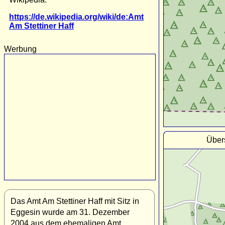
https://de.wikipedia.org/wiki/de:Amt
Am Stettiner Haff
Werbung
Übers
Das Amt Am Stettiner Haff mit Sitz in
Eggesin wurde am 31. Dezember
2004 aus dem ehemaligen Amt