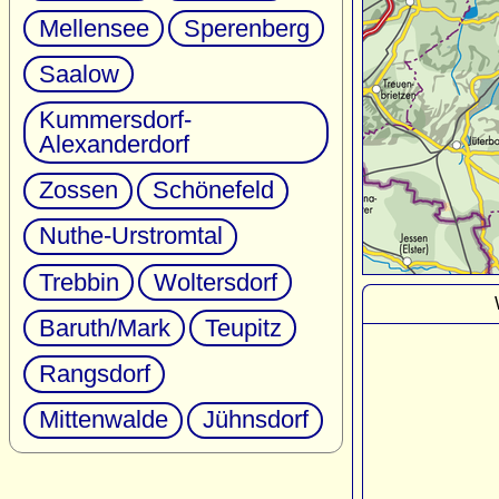
Mellensee
Sperenberg
Saalow
Kummersdorf-
Alexanderdorf
Zossen
Schönefeld
Nuthe-Urstromtal
Trebbin
Woltersdorf
Baruth/Mark
Teupitz
Rangsdorf
Mittenwalde
Jühnsdorf