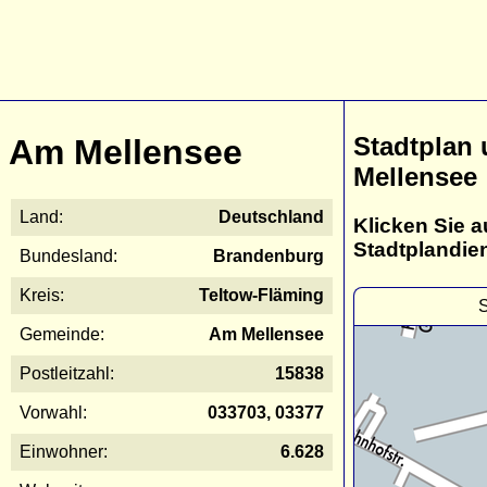
Stadtplan
Am Mellensee
Mellensee
Land:
Deutschland
Klicken Sie a
Stadtplandie
Bundesland:
Brandenburg
Kreis:
Teltow-Fläming
S
Gemeinde:
Am Mellensee
Postleitzahl:
15838
Vorwahl:
033703, 03377
Einwohner:
6.628