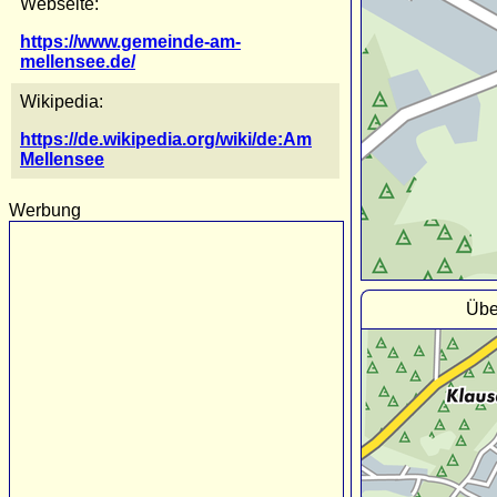
Webseite:
https://www.gemeinde-am-
mellensee.de/
Wikipedia:
https://de.wikipedia.org/wiki/de:Am
Mellensee
Werbung
Übe