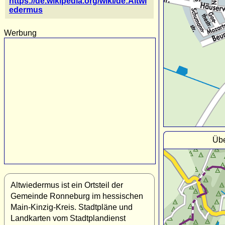
https://de.wikipedia.org/wiki/de:Altwi
edermus
Werbung
Übe
Altwiedermus ist ein Ortsteil der
Gemeinde Ronneburg im hessischen
Main-Kinzig-Kreis. Stadtpläne und
Landkarten vom Stadtplandienst