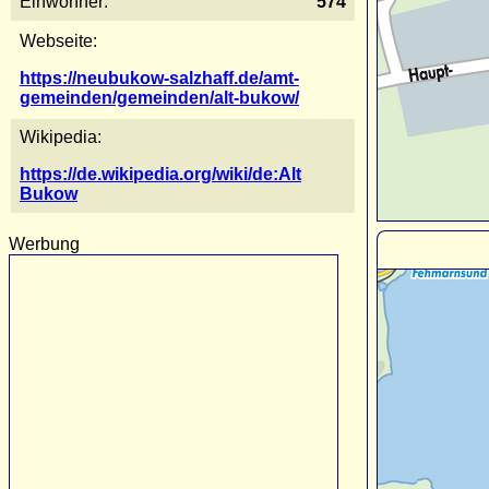
Einwohner:
574
Webseite:
https://neubukow-salzhaff.de/amt-
gemeinden/gemeinden/alt-bukow/
Wikipedia:
https://de.wikipedia.org/wiki/de:Alt
Bukow
Werbung