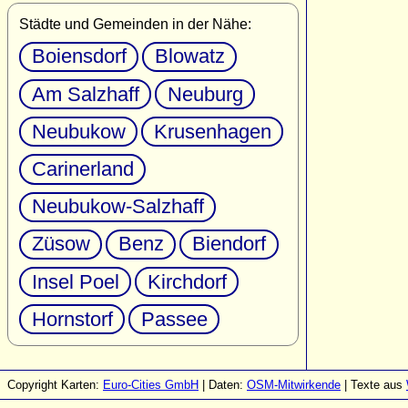
Städte und Gemeinden in der Nähe:
Boiensdorf
Blowatz
Am Salzhaff
Neuburg
Neubukow
Krusenhagen
Carinerland
Neubukow-Salzhaff
Züsow
Benz
Biendorf
Insel Poel
Kirchdorf
Hornstorf
Passee
Copyright Karten:
Euro-Cities GmbH
| Daten:
OSM-Mitwirkende
| Texte aus