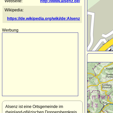
Webseite:
http://www.alsenz.de/
Wikipedia:
https://de.wikipedia.org/wiki/de:Alsenz
Werbung
Alsenz ist eine Ortsgemeinde im
rheinland-pfälzischen Donnersbergkreis