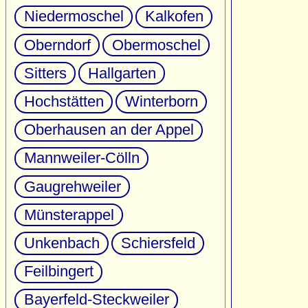
Niedermoschel
Kalkofen
Oberndorf
Obermoschel
Sitters
Hallgarten
Hochstätten
Winterborn
Oberhausen an der Appel
Mannweiler-Cölln
Gaugrehweiler
Münsterappel
Unkenbach
Schiersfeld
Feilbingert
Bayerfeld-Steckweiler