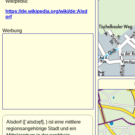
Wikipedia:
https://de.wikipedia.org/wiki/de:Alsd
orf
Werbung
Alsdorf ([ˈalsdɔɐ̯f], ) ist eine mittlere
regionsangehörige Stadt und ein