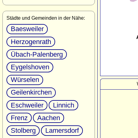
Städte und Gemeinden in der Nähe:
Baesweiler
Herzogenrath
Übach-Palenberg
Eygelshoven
Würselen
Geilenkirchen
Eschweiler
Linnich
Frenz
Aachen
Stolberg
Lamersdorf