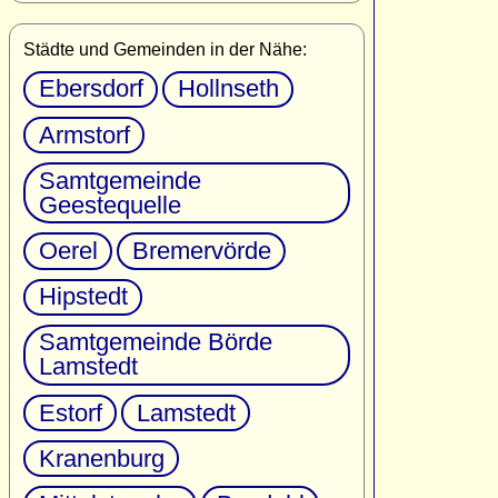
Städte und Gemeinden in der Nähe:
Ebersdorf
Hollnseth
Armstorf
Samtgemeinde
Geestequelle
Oerel
Bremervörde
Hipstedt
Samtgemeinde Börde
Lamstedt
Estorf
Lamstedt
Kranenburg