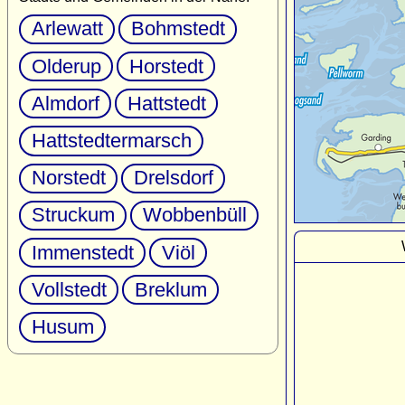
Arlewatt
Bohmstedt
Olderup
Horstedt
Almdorf
Hattstedt
Hattstedtermarsch
Norstedt
Drelsdorf
Struckum
Wobbenbüll
Immenstedt
Viöl
Vollstedt
Breklum
Husum