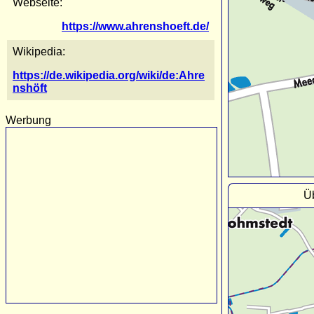
Webseite:
https://www.ahrenshoeft.de/
Wikipedia:
https://de.wikipedia.org/wiki/de:Ahre
nshöft
Werbung
Üb