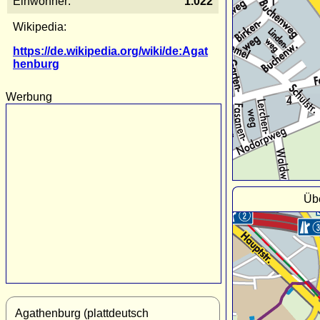
Einwohner:
1.022
Wikipedia:
https://de.wikipedia.org/wiki/de:Agat
henburg
Werbung
Üb
Agathenburg (plattdeutsch