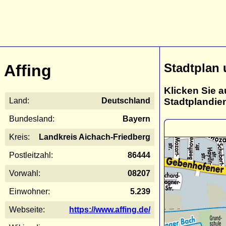
Stadtplan 
Affing
Klicken Sie a
Stadtplandie
Land:
Deutschland
Bundesland:
Bayern
Kreis:
Landkreis Aichach-Friedberg
Postleitzahl:
86444
Vorwahl:
08207
Einwohner:
5.239
Webseite:
https://www.affing.de/