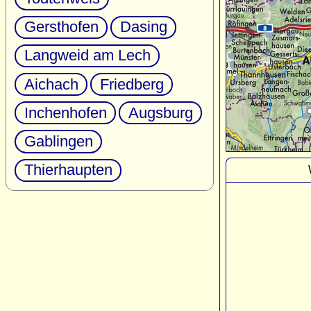
Gersthofen
Dasing
Langweid am Lech
Aichach
Friedberg
Inchenhofen
Augsburg
Gablingen
Thierhaupten