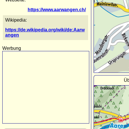
https://www.aarwangen.ch/
Wikipedia:
https://de.wikipedia.org/wiki/de:Aarw
angen
Werbung
Üb