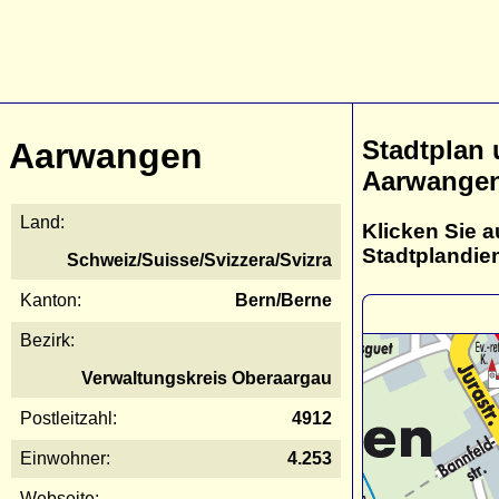
Stadtplan
Aarwangen
Aarwange
Land:
Klicken Sie a
Stadtplandie
Schweiz/Suisse/Svizzera/Svizra
Kanton:
Bern/Berne
Bezirk:
Verwaltungskreis Oberaargau
Postleitzahl:
4912
Einwohner:
4.253
Webseite: