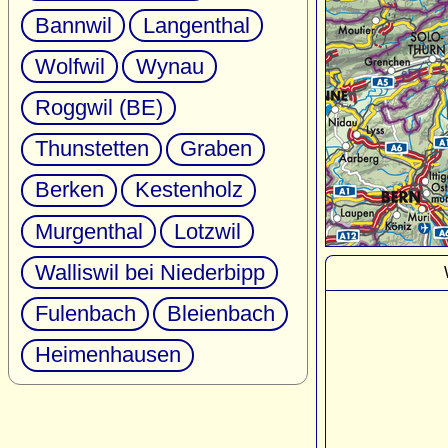
Bannwil
Langenthal
Wolfwil
Wynau
Roggwil (BE)
Thunstetten
Graben
Berken
Kestenholz
Murgenthal
Lotzwil
Walliswil bei Niederbipp
Fulenbach
Bleienbach
Heimenhausen